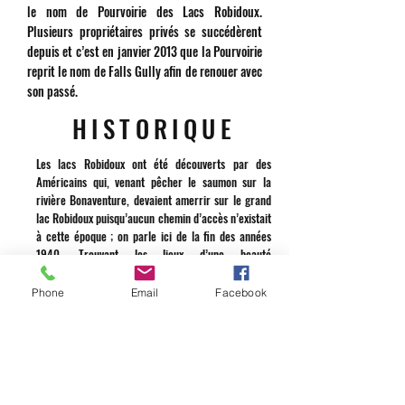
le nom de Pourvoirie des Lacs Robidoux.
Plusieurs propriétaires privés se succédèrent
depuis et c’est en janvier 2013 que la Pourvoirie
reprit le nom de Falls Gully afin de renouer avec
son passé.
HISTORIQUE
Les lacs Robidoux ont été découverts par des
Américains qui, venant pêcher le saumon sur la
rivière Bonaventure, devaient amerrir sur le grand
lac Robidoux puisqu’aucun chemin d’accès n’existait
à cette époque ; on parle ici de la fin des années
1940. Trouvant les lieux d’une beauté
extraordinaire, ils décidèrent lors de leur prochaine
visite de pêcher également sur les lacs en plus de
Phone
Email
Facebook
pêcher le saumon sur la Bonaventure, portion qui
est maintenant devenu le secteur C de la rivière. En
1952, un club privé vit le jour, connu sous le nom de
« FALLS GULLY » ; les propriétaires d'alors s'étaient
inspirés des magnifiques chutes présentes sur le
territoire pour donner le nom de Falls Gully à leur